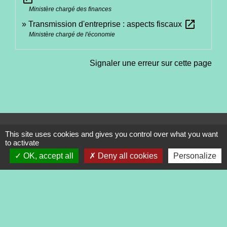
Ministère chargé des finances
open_in_new
Transmission d'entreprise : aspects fiscaux
Ministère chargé de l'économie
Signaler une erreur sur cette page
Contacts
This site uses cookies and gives you control over what you want
to activate
Commune de Tréveneuc
2 place du Bourg
OK, accept all
Deny all cookies
Personalize
22410 Tréveneuc - FRANCE
+33 2 96 70 84 84