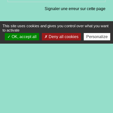
Signaler une erreur sur cette page
This site uses cookies and gives you control over what you want
to activate
OK, accept all
Deny all cookies
Personalize
Contacts
Commune de Tréveneuc
2 place du Bourg
22410 Tréveneuc - FRANCE
+33 2 96 70 84 84
Mentions légales
-
Politique de confidentialité
-
Accessibilité
-
Application mobile Localiti
-
Plan du site