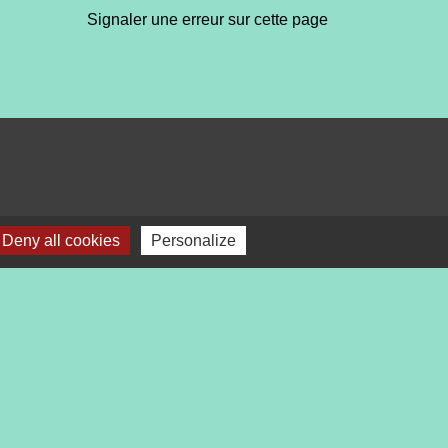
Signaler une erreur sur cette page
Deny all cookies
Personalize
bile Localiti
-
Plan du site
-
Gestion des cookies