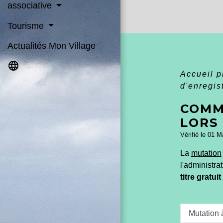
associative
Tourisme
Actualités Mon Village
language
Accueil 
d'enregis
COMM
LORS
Vérifié le 01 M
La
mutation
l'administra
titre gratuit
Mutation 