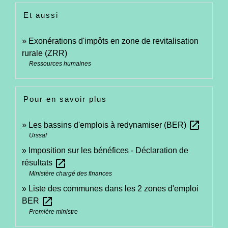
Et aussi
Exonérations d'impôts en zone de revitalisation
rurale (ZRR)
Ressources humaines
Pour en savoir plus
open_in_new
Les bassins d'emplois à redynamiser (BER)
Urssaf
Imposition sur les bénéfices - Déclaration de
open_in_new
résultats
Ministère chargé des finances
Liste des communes dans les 2 zones d'emploi
open_in_new
BER
Première ministre