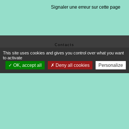
Signaler une erreur sur cette page
Contacts
Commune de Tréveneuc
This site uses cookies and gives you control over what you want
to activate
2 place du Bourg
22410 Tréveneuc - FRANCE
OK, accept all
Deny all cookies
Personalize
+33 2 96 70 84 84
Mentions légales
-
Politique de confidentialité
-
Accessibilité
-
Application mobile Localiti
-
Plan du site
-
Gestion des cookies