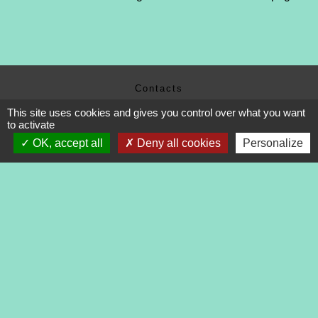
Contacts
Commune de Tréveneuc
This site uses cookies and gives you control over what you want
2 place du Bourg
to activate
22410 Tréveneuc - FRANCE
OK, accept all
Deny all cookies
Personalize
+33 2 96 70 84 84
Mentions légales
-
Politique de confidentialité
-
Accessibilité
-
Application mobile Localiti
-
Plan du site
-
Gestion des cookies