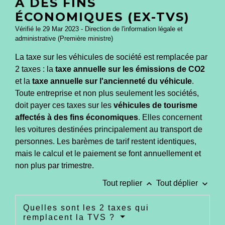
À DES FINS
ÉCONOMIQUES (EX-TVS)
Vérifié le 29 Mar 2023 - Direction de l'information légale et
administrative (Première ministre)
La taxe sur les véhicules de société est remplacée par
2 taxes : la
taxe annuelle sur les émissions de CO
2
et la
taxe annuelle sur l'ancienneté du véhicule
.
Toute entreprise et non plus seulement les sociétés,
doit payer ces taxes sur les
véhicules de tourisme
affectés à des fins économiques
. Elles concernent
les voitures destinées principalement au transport de
personnes. Les barèmes de tarif restent identiques,
mais le calcul et le paiement se font annuellement et
non plus par trimestre.
keyboard_arrow_up
keyboard_arrow_down
Tout replier
Tout déplier
Quelles sont les 2 taxes qui
remplacent la TVS ?