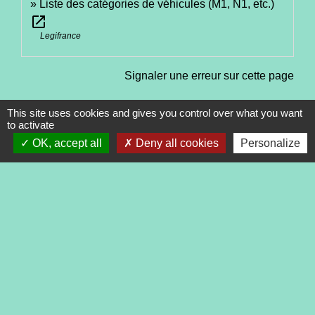
Liste des catégories de véhicules (M1, N1, etc.)
open_in_new
Legifrance
Signaler une erreur sur cette page
This site uses cookies and gives you control over what you want
to activate
OK, accept all
Deny all cookies
Personalize
Contacts
Commune de Tréveneuc
2 place du Bourg
22410 Tréveneuc - FRANCE
+33 2 96 70 84 84