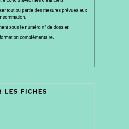
être conclu avec mes créanciers.
r tout ou partie des mesures prévues aux
consommation.
ment sous le numéro
n° de dossier
.
information complémentaire.
 LES FICHES