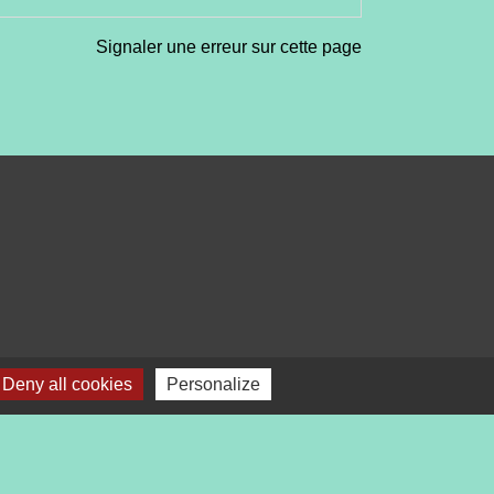
Signaler une erreur sur cette page
Deny all cookies
Personalize
bile Localiti
-
Plan du site
-
Gestion des cookies