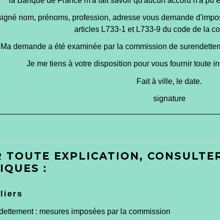
la Banque de France
m'a fait savoir qu'aucun accord n'a pu 
signé
nom, prénoms, profession, adresse
vous demande d'impose
articles L733-1 et L733-9 du code de la 
Ma demande a été examinée par la commission de surendette
Je me tiens à votre disposition pour vous fournir toute 
Fait à
ville
, le
date
.
signature
 TOUTE EXPLICATION, CONSULTER
IQUES :
liers
dettement : mesures imposées par la commission