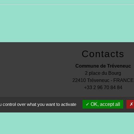
Contacts
Commune de Tréveneuc
2 place du Bourg
22410 Tréveneuc - FRANCE
+33 2 96 70 84 84
 control over what you want to activate
OK, accept all
s
-
Politique de confidentialité
-
Accessibilité
-
Application mo