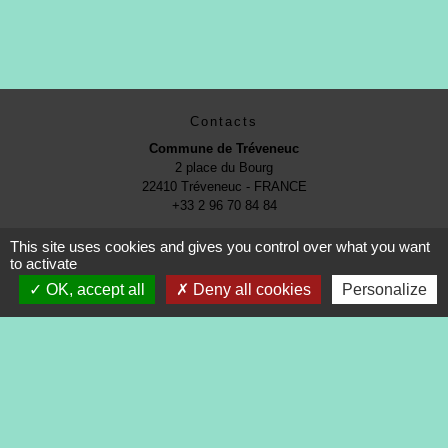
Contacts
Commune de Tréveneuc
2 place du Bourg
22410 Tréveneuc - FRANCE
+33 2 96 70 84 84
This site uses cookies and gives you control over what you want
to activate
OK, accept all
Deny all cookies
Personalize
Mentions légales
-
Politique de confidentialité
-
Accessibilité
-
Application mobile Localiti
-
Plan du site
-
Gestion des cookies