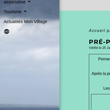
associative
Tourisme
Actualités Mon Village
language
Accueil p
PRÉ-P
Vérifié le 25 J
Permet
Après la p
Les