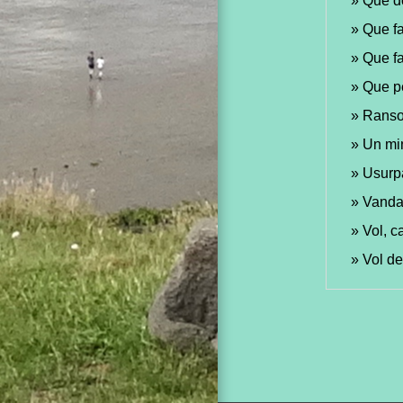
Que do
Que fa
Que fa
Que pe
Ranso
Un min
Usurpa
Vanda
Vol, c
Vol de