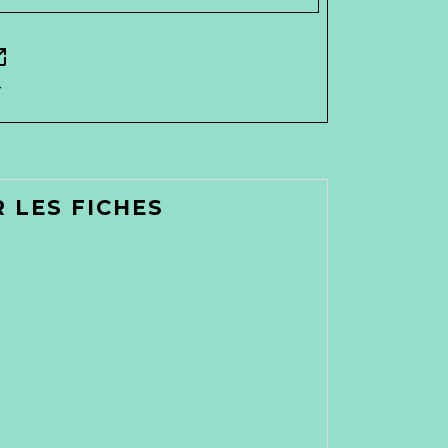
n_new
r
 LES FICHES