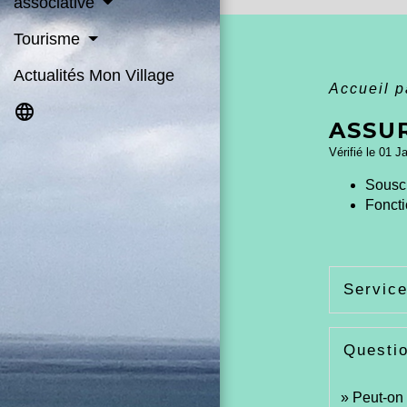
associative
Tourisme
Actualités Mon Village
Accueil p
language
ASSU
Vérifié le 01 J
Souscr
Fonct
Service
Questi
Peut-on 