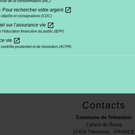
ational de la consommation (INC)
open_in_new
- Pour rechercher votre argent
 dépôts et consignations (CDC)
open_in_new
iel sur l'assurance vie
ur l'éducation financière du public (IEFP)
open_in_new
ce vie
e contrôle prudentiel et de résolution (ACPR)
Contacts
Commune de Tréveneuc
2 place du Bourg
22410 Tréveneuc - FRANCE