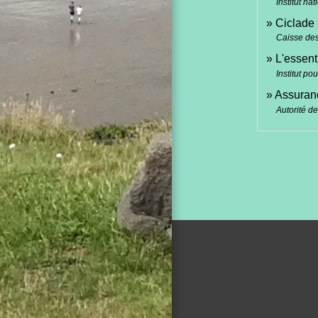
Institut n
Ciclade 
Caisse des
L'essent
Institut po
Assuran
Autorité d