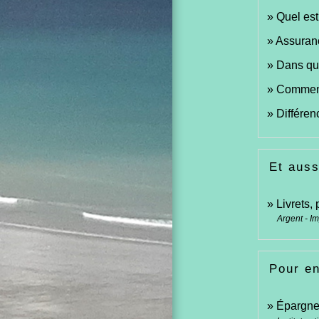
Quel est
Assuranc
Dans que
Comment 
Différen
Et auss
Livrets,
Argent - I
Pour en
Épargne