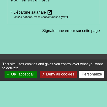
Pour en savoir plus
open_in_new
L'épargne salariale
Institut national de la consommation (INC)
Signaler une erreur sur cette page
Contacts
This site uses cookies and gives you control over what you want
to activate
Commune de Tréveneuc
2 place du Bourg
OK, accept all
Deny all cookies
Personalize
22410 Tréveneuc - FRANCE
+33 2 96 70 84 84