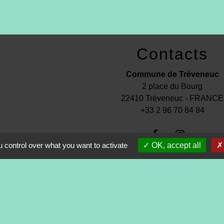
Contacts
Commune de Tréveneuc
2 place du Bourg
22410 Tréveneuc - FRANCE
+33 2 96 70 84 84
 control over what you want to activate
OK, accept all
s
-
Politique de confidentialité
-
Accessibilité
-
Application mo
Site créé en partenariat avec Réseau d