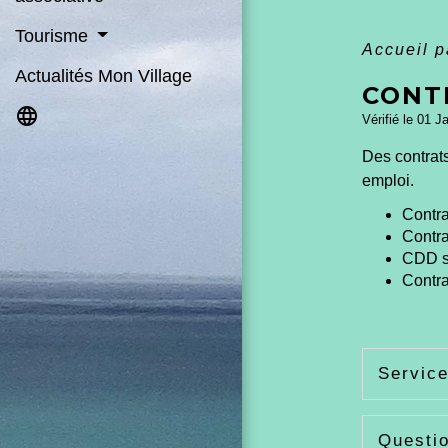
Tourisme
Accueil p
Actualités Mon Village
CONT
language
Vérifié le 01 J
Des contrats
emploi.
Contra
Contra
CDD s
Contr
Service
Questi