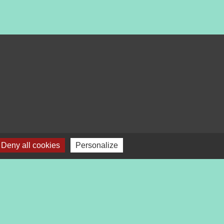
Deny all cookies
Personalize
bile Localiti
-
Plan du site
-
Gestion des cookies
es Communes