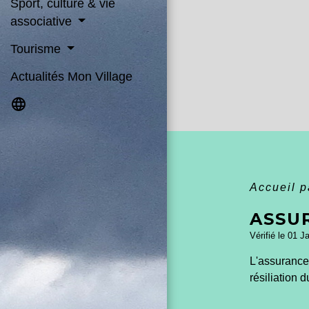
Sport, culture & vie
associative
Tourisme
Actualités Mon Village
language
Accueil p
ASSU
Vérifié le 01 J
L'assurance 
résiliation 