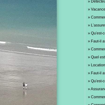
Détecteu
Vacances
Comment 
L'assure
Qu'est-c
Faut-il a
Comment 
Quel est
Location
Faut-il 
Qu'est-c
Assuranc
Comment 
Copropri