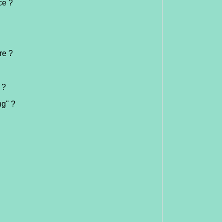
ce ?
re ?
 ?
ng" ?