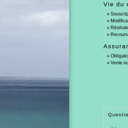
Vie du 
Souscrip
Modifica
Résiliat
Recours 
Assuran
Obligati
Vente ou
Questi