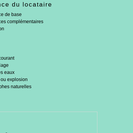
ce du locataire
ce de base
ces complémentaires
on
courant
lage
es eaux
 ou explosion
phes naturelles