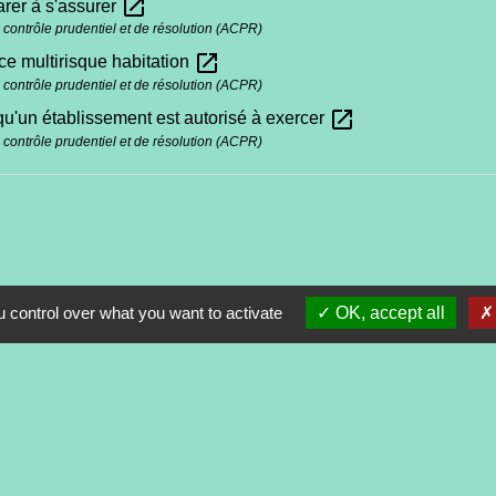
open_in_new
rer à s'assurer
e contrôle prudentiel et de résolution (ACPR)
open_in_new
e multirisque habitation
e contrôle prudentiel et de résolution (ACPR)
open_in_new
 qu'un établissement est autorisé à exercer
e contrôle prudentiel et de résolution (ACPR)
 control over what you want to activate
OK, accept all
Contacts
Commune de Tréveneuc
2 place du Bourg
22410 Tréveneuc - FRANCE
+33 2 96 70 84 84