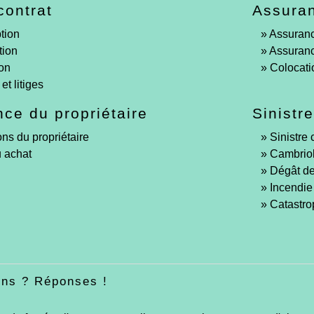
contrat
Assuran
tion
Assuran
tion
Assuran
ion
Colocati
et litiges
ce du propriétaire
Sinistre
ons du propriétaire
Sinistre 
 achat
Cambrio
Dégât d
Incendie
Catastro
ons ? Réponses !