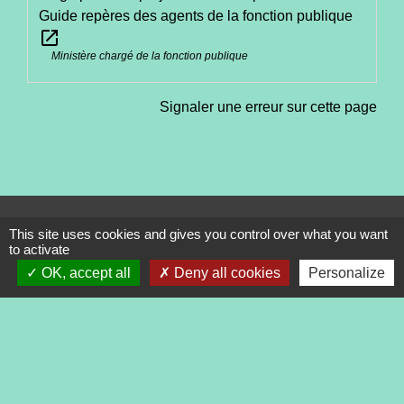
Guide repères des agents de la fonction publique
open_in_new
Ministère chargé de la fonction publique
Signaler une erreur sur cette page
Contacts
This site uses cookies and gives you control over what you want
to activate
Commune de Tréveneuc
2 place du Bourg
OK, accept all
Deny all cookies
Personalize
22410 Tréveneuc - FRANCE
+33 2 96 70 84 84