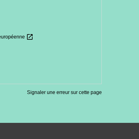
open_in_new
n européenne
Signaler une erreur sur cette page