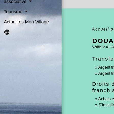
associative
Tourisme
Actualités Mon Village
Accueil p
language
DOUA
Vérifié le 01 O
Transfe
Argent tr
Argent t
Droits 
franchi
Achats ef
S'instal