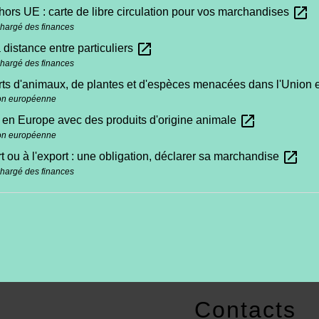
open_in_new
ors UE : carte de libre circulation pour vos marchandises
chargé des finances
open_in_new
 distance entre particuliers
chargé des finances
rts d'animaux, de plantes et d'espèces menacées dans l'Unio
on européenne
open_in_new
en Europe avec des produits d'origine animale
on européenne
open_in_new
rt ou à l'export : une obligation, déclarer sa marchandise
chargé des finances
Contacts