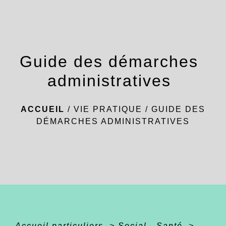
menu
Guide des démarches
administratives
ACCUEIL
/
VIE PRATIQUE
/
GUIDE DES
DÉMARCHES ADMINISTRATIVES
Accueil particuliers
>
Social - Santé
>