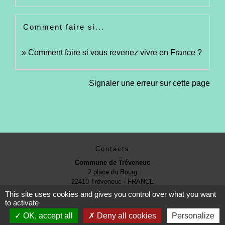
Comment faire si...
Comment faire si vous revenez vivre en France ?
Signaler une erreur sur cette page
Contacts
Commune de Tréveneuc
2 place du Bourg
22410 Tréveneuc - FRANCE
+33 2 96 70 84 84
This site uses cookies and gives you control over what you want
to activate
OK, accept all
Deny all cookies
Personalize