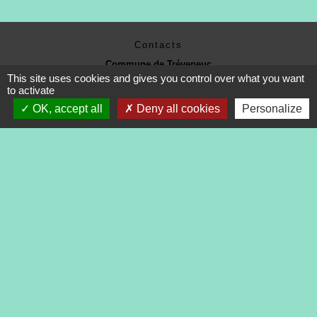
Contacts
Commune de Tréveneuc
This site uses cookies and gives you control over what you want
2 place du Bourg
to activate
22410 Tréveneuc - FRANCE
+33 2 96 70 84 84
OK, accept all
Deny all cookies
Personalize
Mentions légales
-
Politique de confidentialité
-
Accessibilité
-
Application mobile Localiti
-
Plan du site
-
Gestion des cookies
Site créé en partenariat avec Réseau des Communes