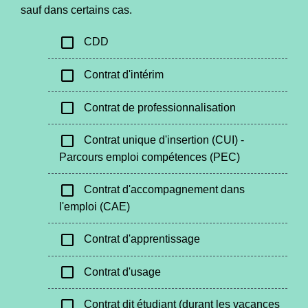
sauf dans certains cas.
check_box_outline_blank
CDD
check_box_outline_blank
Contrat d'intérim
check_box_outline_blank
Contrat de professionnalisation
check_box_outline_blank
Contrat unique d'insertion (CUI) -
Parcours emploi compétences (PEC)
check_box_outline_blank
Contrat d'accompagnement dans
l'emploi (CAE)
check_box_outline_blank
Contrat d'apprentissage
check_box_outline_blank
Contrat d'usage
check_box_outline_blank
Contrat dit étudiant (durant les vacances