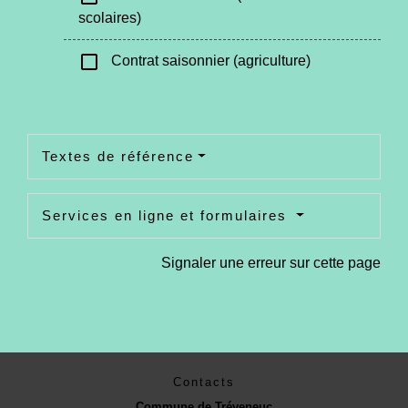
scolaires)
check_box_outline_blank
Contrat saisonnier (agriculture)
Textes de référence
Services en ligne et formulaires
Signaler une erreur sur cette page
Contacts
Commune de Tréveneuc