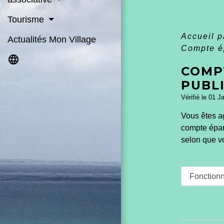
Tourisme
Accueil p
Actualités Mon Village
Compte ép
language
COMP
PUBLI
Vérifié le 01 J
Vous êtes a
compte éparg
selon que vo
Fonctionn