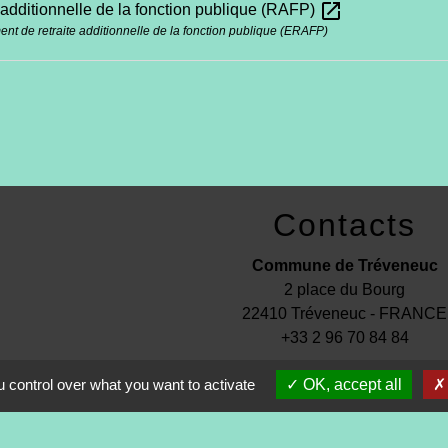
open_in_new
 additionnelle de la fonction publique (RAFP)
ent de retraite additionnelle de la fonction publique (ERAFP)
Contacts
Commune de Tréveneuc
2 place du Bourg
22410 Tréveneuc - FRANCE
+33 2 96 70 84 84
 control over what you want to activate
OK, accept all