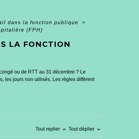
il dans la fonction publique
>
pitalière (FPH)
S LA FONCTION
 de congé ou de RTT au 31 décembre ? Le
les jours non utilisés. Les règles diffèrent
keyboard_arrow_up
keyboard_arrow_down
Tout replier
Tout déplier