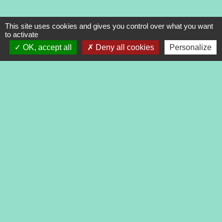
This site uses cookies and gives you control over what you want
to activate
OK, accept all
Deny all cookies
Personalize
Contacts
Commune de Tréveneuc
2 place du Bourg
22410 Tréveneuc - FRANCE
+33 2 96 70 84 84
Mentions légales
-
Politique de confidentialité
-
Accessibilité
-
Application mobile Localiti
-
Plan du site
-
Gestion des cookies