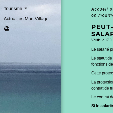
Tourisme
Accueil p
on modifi
Actualités Mon Village
PEUT-
language
SALA
Vérifié le 17 J
Le
salarié p
Le statut de
fonctions d
Cette protec
La protectio
contrat de tr
Le contrat d
Si le salar