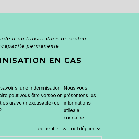
ident du travail dans le secteur
incapacité permanente
MNISATION EN CAS
savoir si une indemnisation
Nous vous
re peut vous être versée en
présentons les
 très grave (inexcusable) de
informations
?
utiles à
connaître.
keyboard_arrow_up
keyboard_arrow_down
Tout replier
Tout déplier