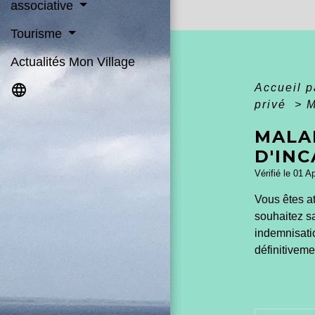
associative
Tourisme
Actualités Mon Village
language
Accueil p
privé
>
M
MALA
D'IN
Vérifié le 01 A
Vous êtes at
souhaitez sa
indemnisatio
définitiveme