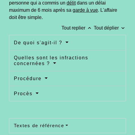
personne qui a commis un
délit
dans un délai
maximum de 6 mois après sa
garde à vue
. L'affaire
doit être simple.
keyboard_arrow_up
keyboard_arrow_down
Tout replier
Tout déplier
De quoi s'agit-il ?
Quelles sont les infractions
concernées ?
Procédure
Procès
Textes de référence