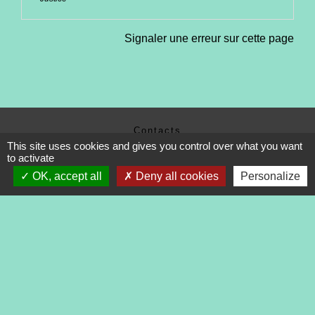
Signaler une erreur sur cette page
Contacts
This site uses cookies and gives you control over what you want
Commune de Tréveneuc
to activate
2 place du Bourg
OK, accept all
Deny all cookies
Personalize
22410 Tréveneuc - FRANCE
+33 2 96 70 84 84
Mentions légales
-
Politique de confidentialité
-
Accessibilité
-
Application mobile Localiti
-
Plan du site