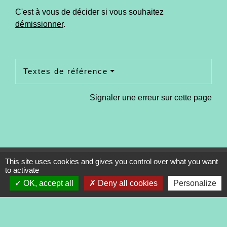
C'est à vous de décider si vous souhaitez
démissionner
.
Textes de référence
Signaler une erreur sur cette page
This site uses cookies and gives you control over what you want
Contacts
to activate
Commune de Tréveneuc
OK, accept all
Deny all cookies
Personalize
2 place du Bourg
22410 Tréveneuc - FRANCE
+33 2 96 70 84 84