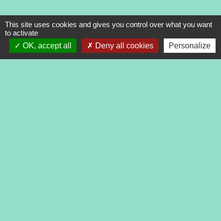
This site uses cookies and gives you control over what you want
to activate
OK, accept all
Deny all cookies
Personalize
Contacts
Commune de Tréveneuc
2 place du Bourg
22410 Tréveneuc - FRANCE
+33 2 96 70 84 84
Mentions légales
-
Politique de confidentialité
-
Accessibilité
-
Application mobile Localiti
-
Plan du site
-
Gestion des cookies