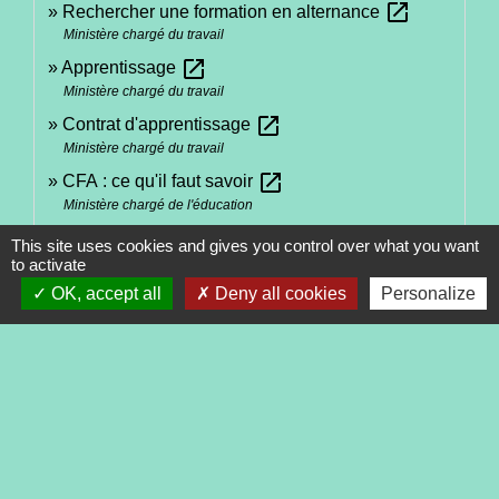
open_in_new
Rechercher une formation en alternance
Ministère chargé du travail
open_in_new
Apprentissage
Ministère chargé du travail
open_in_new
Contrat d'apprentissage
Ministère chargé du travail
open_in_new
CFA : ce qu'il faut savoir
Ministère chargé de l'éducation
open_in_new
Carte d'étudiant des métiers
This site uses cookies and gives you control over what you want
Ministère chargé de la formation professionnelle
to activate
open_in_new
OK, accept all
Deny all cookies
Personalize
Liste des opérateurs de compétences (OPCO)
Ministère chargé du travail
Modèle de convention de réduction ou
open_in_new
d'allongement du contrat d'apprentissage
Ministère chargé du travail
open_in_new
Apprentissage et validation des trimestres
Caisse nationale d'assurance vieillesse
open_in_new
Précis de l'apprentissage