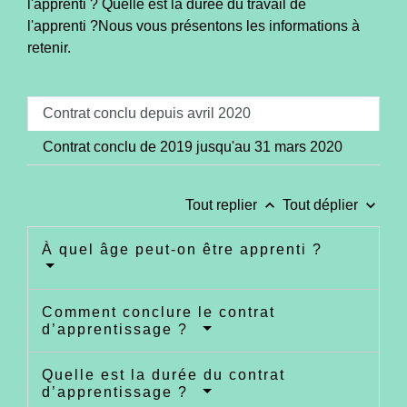
l'apprenti ? Quelle est la durée du travail de
l'apprenti ?Nous vous présentons les informations à
retenir.
Contrat conclu depuis avril 2020
Contrat conclu de 2019 jusqu'au 31 mars 2020
keyboard_arrow_up
keyboard_arrow_down
Tout replier
Tout déplier
À quel âge peut-on être apprenti ?
Comment conclure le contrat
d’apprentissage ?
Quelle est la durée du contrat
d’apprentissage ?