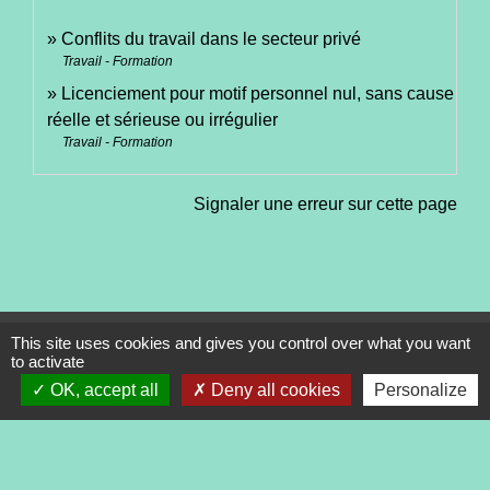
Conflits du travail dans le secteur privé
Travail - Formation
Licenciement pour motif personnel nul, sans cause
réelle et sérieuse ou irrégulier
Travail - Formation
Signaler une erreur sur cette page
This site uses cookies and gives you control over what you want
Contacts
to activate
Commune de Tréveneuc
OK, accept all
Deny all cookies
Personalize
2 place du Bourg
22410 Tréveneuc - FRANCE
+33 2 96 70 84 84