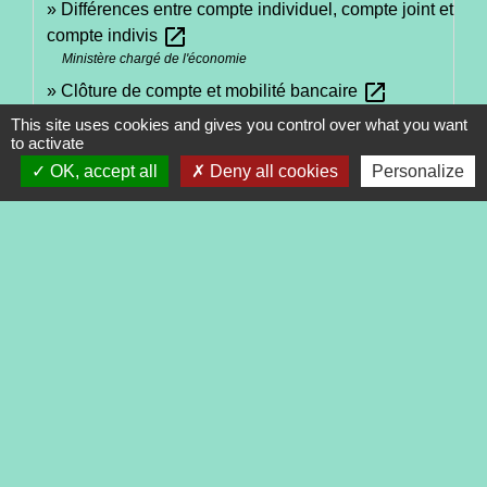
Différences entre compte individuel, compte joint et
open_in_new
compte indivis
Ministère chargé de l'économie
open_in_new
Clôture de compte et mobilité bancaire
Autorité de contrôle prudentiel et de résolution (ACPR)
This site uses cookies and gives you control over what you want
to activate
OK, accept all
Deny all cookies
Personalize
Signaler une erreur sur cette page
Contacts
Commune de Tréveneuc
2 place du Bourg
22410 Tréveneuc - FRANCE
+33 2 96 70 84 84