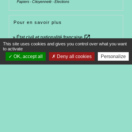
Papiers - Citoyenneté - Élections
Pour en savoir plus
open_in_new
État civil et nationalité française
This site uses cookies and gives you control over what you want
Ministère chargé de l'Europe et des affaires étrangères
to activate
OK, accept all
Deny all cookies
Personalize
Signaler une erreur sur cette page
Contacts
Commune de Tréveneuc
2 place du Bourg
22410 Tréveneuc - FRANCE
+33 2 96 70 84 84