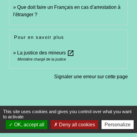
Que doit faire un Français en cas d'arrestation à
l'étranger ?
Pour en savoir plus
open_in_new
La justice des mineurs
Ministère chargé de la justice
Signaler une erreur sur cette page
This site uses cookies and gives you control over what you want
to activate
Contacts
OK, accept all
Deny all cookies
Personalize
Commune de Tréveneuc
2 place du Bourg
22410 Tréveneuc - FRANCE