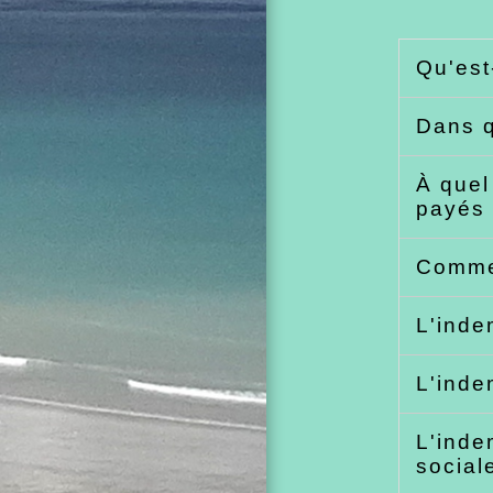
Qu'est
Dans q
À quel
payés
Commen
L'inde
L'inde
L'inde
social