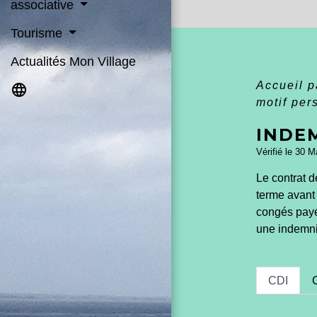
associative
Tourisme
Actualités Mon Village
Accueil p
language
motif pe
INDE
Vérifié le 30 M
Le contrat d
terme avant q
congés payés
une indemni
CDI