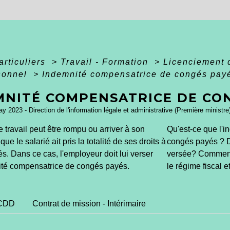
articuliers
>
Travail - Formation
>
Licenciement d
rsonnel
>
Indemnité compensatrice de congés pay
MNITÉ COMPENSATRICE DE CO
ay 2023 - Direction de l'information légale et administrative (Première ministre
e travail peut être rompu ou arriver à son
Qu'est-ce que l'
ue le salarié ait pris la totalité de ses droits à
congés payés ? Da
. Dans ce cas, l'employeur doit lui verser
versée? Comment 
té compensatrice de congés payés.
le régime fiscal e
CDD
Contrat de mission - Intérimaire