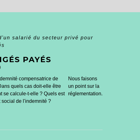
'un salarié du secteur privé pour
és
NGÉS PAYÉS
)
indemnité compensatrice de
Nous faisons
ns quels cas doit-elle être
un point sur la
se calcule-t-elle ? Quels est
réglementation.
t social de l'indemnité ?