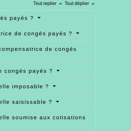
keyboard_arrow_up
keyboard_arrow_down
Tout replier
Tout déplier
gés payés ?
trice de congés payés ?
é compensatrice de congés
de congés payés ?
elle imposable ?
lle saisissable ?
lle soumise aux cotisations