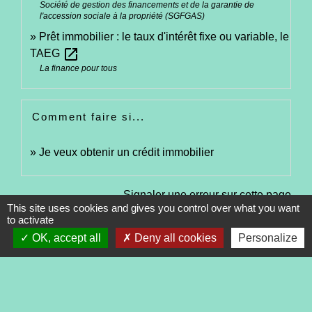
Société de gestion des financements et de la garantie de
l'accession sociale à la propriété (SGFGAS)
Prêt immobilier : le taux d'intérêt fixe ou variable, le
open_in_new
TAEG
La finance pour tous
Comment faire si...
Je veux obtenir un crédit immobilier
Signaler une erreur sur cette page
This site uses cookies and gives you control over what you want
to activate
OK, accept all
Deny all cookies
Personalize
Contacts
Commune de Tréveneuc