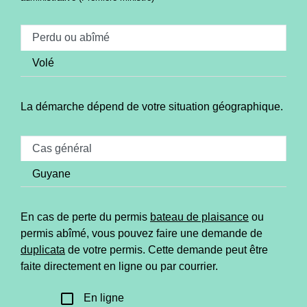
Perdu ou abîmé
Volé
La démarche dépend de votre situation géographique.
Cas général
Guyane
En cas de perte du permis
bateau de plaisance
ou
permis abîmé, vous pouvez faire une demande de
duplicata
de votre permis. Cette demande peut être
faite directement en ligne ou par courrier.
check_box_outline_blank
En ligne