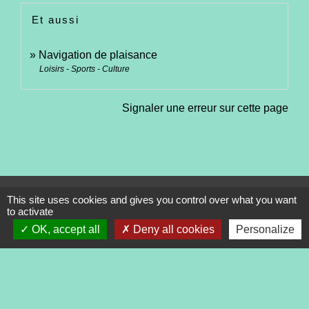
Et aussi
Navigation de plaisance
Loisirs - Sports - Culture
Signaler une erreur sur cette page
Contacts
This site uses cookies and gives you control over what you want
to activate
Commune de Tréveneuc
OK, accept all
Deny all cookies
Personalize
2 place du Bourg
22410 Tréveneuc - FRANCE
+33 2 96 70 84 84