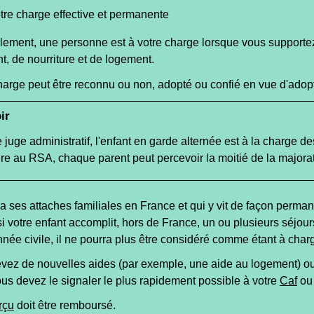
votre charge effective et permanente
ement, une personne est à votre charge lorsque vous supportez 
t, de nourriture et de logement.
harge peut être reconnu ou non, adopté ou confié en vue d'adopti
ir
e juge administratif, l'enfant en garde alternée est à la charge 
re au RSA, chaque parent peut percevoir la moitié de la majorat
 a ses attaches familiales en France et qui y vit de façon perma
si votre enfant accomplit, hors de France, un ou plusieurs séjou
nnée civile, il ne pourra plus être considéré comme étant à char
evez de nouvelles aides (par exemple, une aide au logement) 
ous devez le signaler le plus rapidement possible à votre
Caf
ou 
rçu
doit être remboursé.