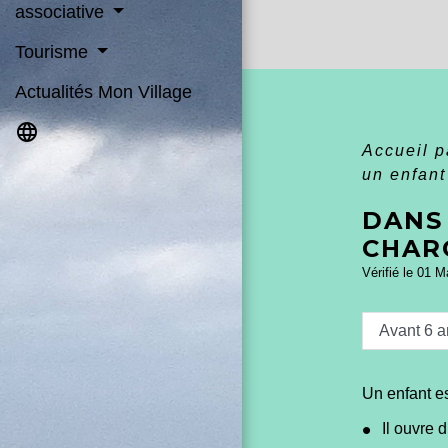
associative
Tourisme
Actualités Mon Village
language
Accueil p
un enfant
DANS 
CHAR
Vérifié le 01 M
Avant 6 a
Un enfant es
Il ouvre d