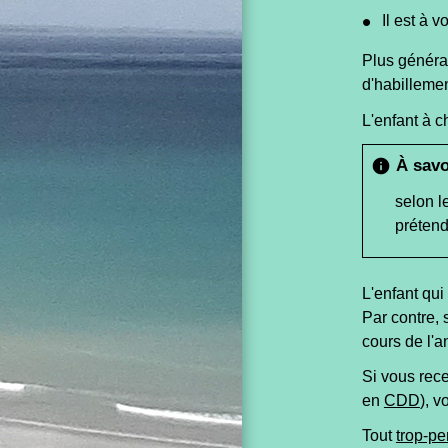
Il est à 
Plus général
d'habillemen
L'enfant à c
À savo
info
selon l
prétend
L'enfant qui
Par contre, 
cours de l'a
Si vous rec
en
CDD
), v
Tout
trop-pe