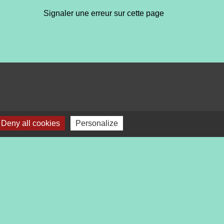
Signaler une erreur sur cette page
Deny all cookies
Personalize
bile Localiti
-
Plan du site
-
Gestion des cookies