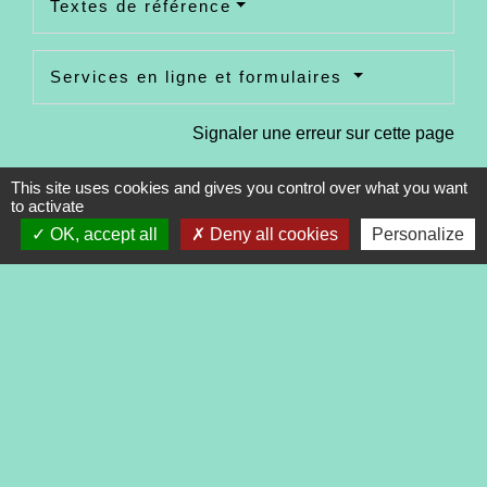
Textes de référence
Services en ligne et formulaires
Signaler une erreur sur cette page
This site uses cookies and gives you control over what you want
to activate
OK, accept all
Deny all cookies
Personalize
Contacts
Commune de Tréveneuc
2 place du Bourg
22410 Tréveneuc - FRANCE
+33 2 96 70 84 84