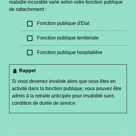
maladie incurable varie selon votre fonction publique
de rattachement :
check_box_outline_blank
Fonction publique d'État
check_box_outline_blank
Fonction publique territoriale
check_box_outline_blank
Fonction publique hospitalière
notification_important
Rappel
Si vous devenez invalide alors que vous êtes en
activité dans la fonction publique, vous pouvez être
admis à la
retraite anticipée pour invalidité
sans
condition de durée de service.