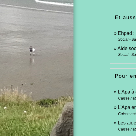
Et auss
Ehpad :
Social - S
Aide soc
Social - S
Pour en
L'Apa à 
Caisse nat
L'Apa en
Caisse nat
Les aid
Caisse nat