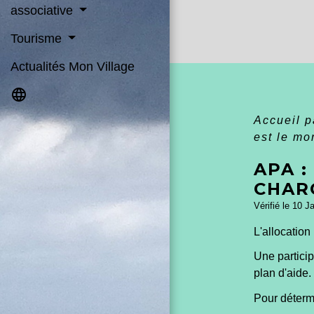
associative
Tourisme
Actualités Mon Village
language
Accueil p
est le mo
APA :
CHAR
Vérifié le 10 J
L'allocation
Une particip
plan d'aide.
Pour détermi