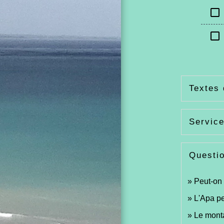
check_box_outline_blank
check_box_outline_blank
Textes 
Service
Questi
Peut-on 
L'Apa pe
Le monta