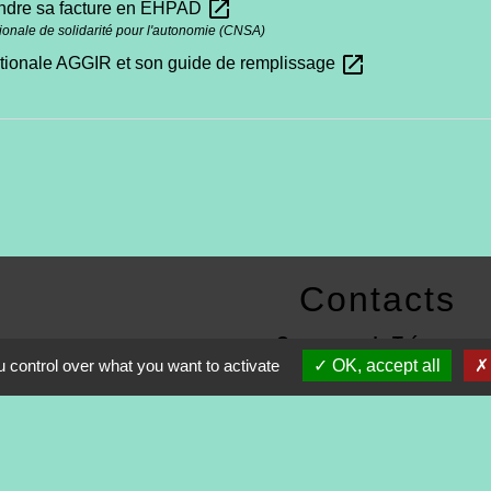
open_in_new
dre sa facture en EHPAD
ionale de solidarité pour l'autonomie (CNSA)
open_in_new
ationale AGGIR et son guide de remplissage
Contacts
Commune de Tréveneuc
 control over what you want to activate
OK, accept all
2 place du Bourg
22410 Tréveneuc - FRANCE
+33 2 96 70 84 84