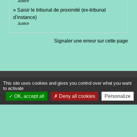
Justice
Saisir le tribunal de proximité (ex-tribunal
d'instance)
Justice
Signaler une erreur sur cette page
Contacts
This site uses cookies and gives you control over what you want
to activate
Commune de Tréveneuc
2 place du Bourg
OK, accept all
Deny all cookies
Personalize
22410 Tréveneuc - FRANCE
+33 2 96 70 84 84