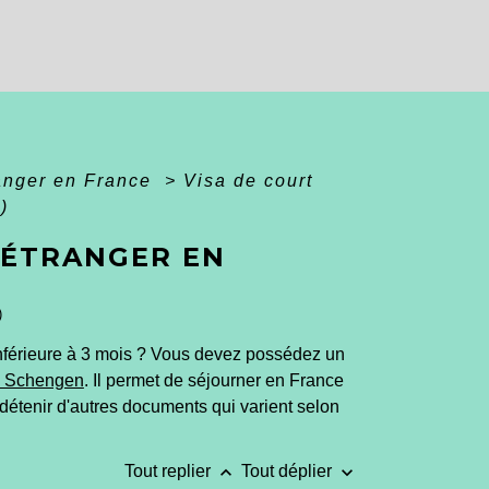
ranger en France
>
Visa de court
)
(ÉTRANGER EN
)
inférieure à 3 mois ? Vous devez possédez un
e Schengen
. Il permet de séjourner en France
i détenir d'autres documents qui varient selon
keyboard_arrow_up
keyboard_arrow_down
Tout replier
Tout déplier