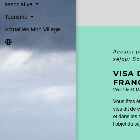
associative
Tourisme
Actualités Mon Village
language
Accueil p
séjour S
VISA
FRAN
Vérifié le 31 M
Vous êtes é
visa dit
de c
et dans les
l'objet du sé