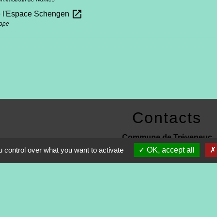
open_in_new
e l'Espace Schengen
rope
Contacts
Commune de Tréveneuc
2 place du Bourg
 control over what you want to activate
OK, accept all
22410 Tréveneuc - FRANCE
+33 2 96 70 84 84