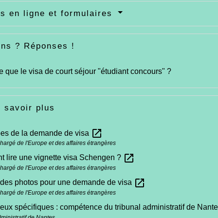
s en ligne et formulaires
ons ? Réponses !
e que le visa de court séjour "étudiant concours" ?
 savoir plus
open_in_new
pes de la demande de visa
chargé de l'Europe et des affaires étrangères
open_in_new
 lire une vignette visa Schengen ?
chargé de l'Europe et des affaires étrangères
open_in_new
des photos pour une demande de visa
chargé de l'Europe et des affaires étrangères
eux spécifiques : compétence du tribunal administratif de Nant
dministratif de Nantes