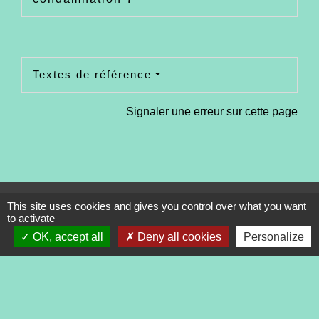
Textes de référence
Signaler une erreur sur cette page
Contacts
This site uses cookies and gives you control over what you want
to activate
Commune de Tréveneuc
OK, accept all
Deny all cookies
Personalize
2 place du Bourg
22410 Tréveneuc - FRANCE
+33 2 96 70 84 84