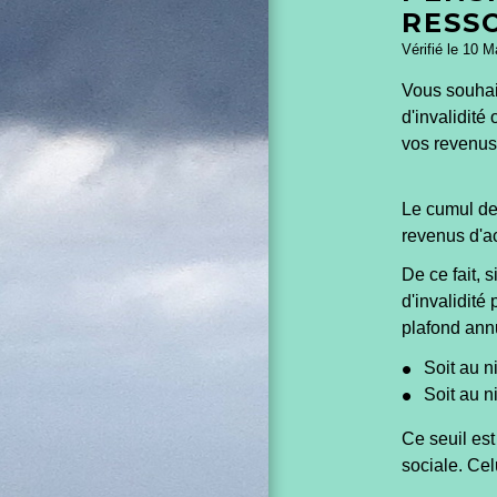
RESS
Vérifié le 10 M
Vous souhait
d'invalidité
vos revenus
Le cumul de 
revenus d'ac
De ce fait, 
d'invalidité
plafond annu
Soit au n
Soit au n
Ce seuil est
sociale. Cel