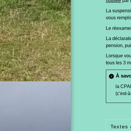
notifiée
par 
La suspensio
vous rempli
Le réexamen 
La déclarati
pension, pui
Lorsque vous
tous les 3 m
À savo
info
la CPAM
(c'est-
Textes 