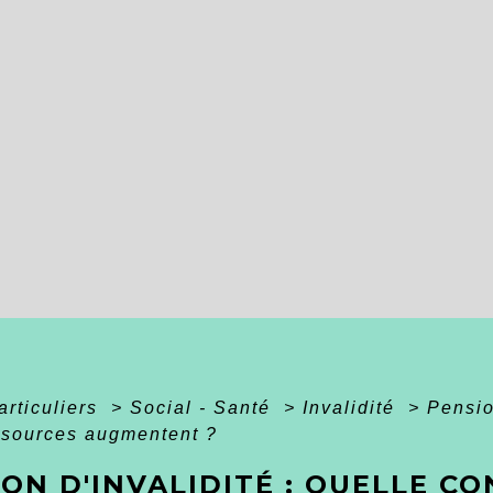
articuliers
>
Social - Santé
>
Invalidité
>
Pensio
ssources augmentent ?
ON D'INVALIDITÉ : QUELLE C