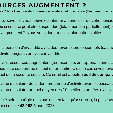
OURCES AUGMENTENT ?
ay 2023 - Direction de l'information légale et administrative (Première ministre
ez savoir si vous pouvez continuer à bénéficier de votre pensi
 ou si celle-ci peut être suspendue (totalement ou partiellement) 
 augmentent ? Nous vous donnons les informations utiles.
la pension d'invalidité avec des revenus professionnels (salari
tivité perçus avant votre invalidité.
si vos ressources augmentent (par exemple, en reprenant une act
 peut être suspendue en tout ou en partie. C'est le cas si vos rev
el de la sécurité sociale. Ce seuil est appelé
seuil de compar
iveau du salaire de la dernière année d'activité avant le passage
iveau du salaire annuel moyen des 10 meilleurs années d'activi
 fixé selon la règle qui vous est, en tant qu'assuré(e), la plus fa
ui-ci est de
43 992 €
pour 2023.