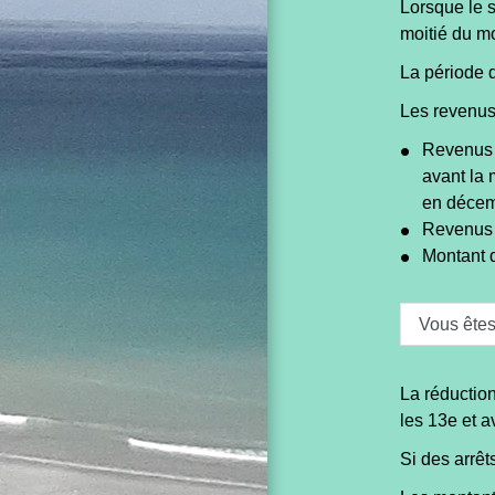
Lorsque le s
moitié du m
La période d
Les revenus 
Revenus s
avant la 
en décem
Revenus n
Montant d
Vous êtes
La réduction
les 13
e
et a
Si des arrêt