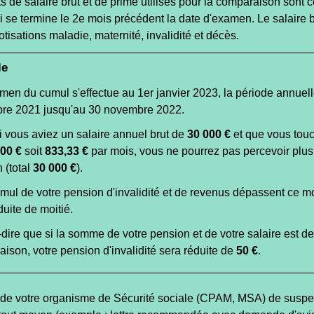
 de salaire brut et de prime utilisés pour la comparaison sont 
i se termine le 2
e
mois précédent la date d'examen. Le salaire br
otisations maladie, maternité, invalidité et décès.
le
amen du cumul s'effectue au 1
er
janvier 2023, la période annuell
re 2021 jusqu'au 30 novembre 2022.
si vous aviez un salaire annuel brut de
30 000 €
et que vous touc
00 €
soit
833,33 €
par mois, vous ne pourrez pas percevoir plu
 (total
30 000 €
).
umul de votre pension d'invalidité et de revenus dépassent ce 
duite de moitié.
-dire que si la somme de votre pension et de votre salaire est d
ison, votre pension d'invalidité sera réduite de
50 €
.
 de votre organisme de Sécurité sociale (CPAM, MSA) de suspe