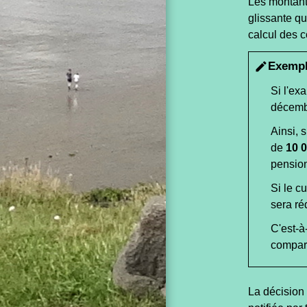
Les montants
glissante qu
calcul des c
Exemp
edit
Si l'ex
décemb
Ainsi, 
de
10 0
pension
Si le c
sera ré
C'est-à
compara
La décision