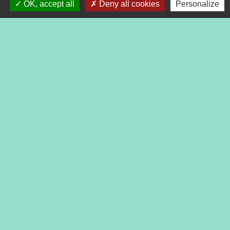
OK, accept all
Deny all cookies
Personalize
Contacts
Commune de Tréveneuc
2 place du Bourg
22410 Tréveneuc - FRANCE
+33 2 96 70 84 84
Mentions légales
-
Politique de confidentialité
-
Accessibilité
-
Application mobile Localiti
-
Plan du site
-
Gestion des cookies