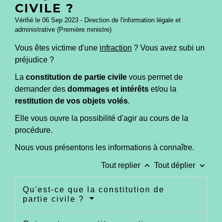
CIVILE ?
Vérifié le 06 Sep 2023 - Direction de l'information légale et
administrative (Première ministre)
Vous êtes victime d'une
infraction
? Vous avez subi un
préjudice ?
La
constitution de partie civile
vous permet de
demander des
dommages et intérêts
et/ou la
restitution de vos objets volés
.
Elle vous ouvre la possibilité d'agir au cours de la
procédure.
Nous vous présentons les informations à connaître.
keyboard_arrow_up
keyboard_arrow_down
Tout replier
Tout déplier
Qu'est-ce que la constitution de
partie civile ?