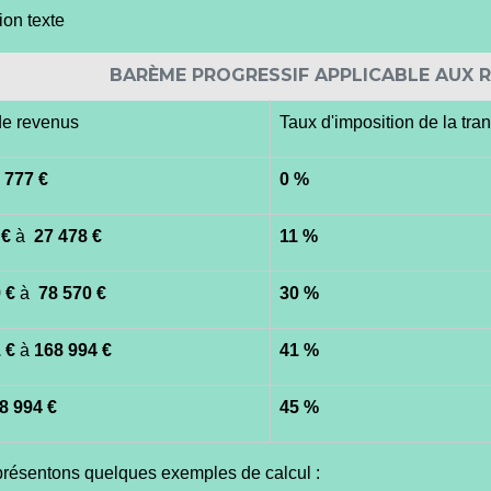
ion texte
BARÈME PROGRESSIF APPLICABLE AUX R
de revenus
Taux d'imposition de la tr
 777 €
0 %
 €
à
27 478 €
11 %
 €
à
78 570 €
30 %
 €
à
168 994 €
41 %
8 994 €
45 %
résentons quelques exemples de calcul :