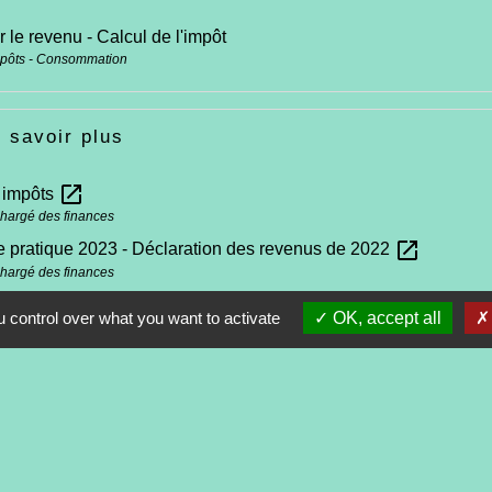
r le revenu - Calcul de l'impôt
mpôts - Consommation
 savoir plus
open_in_new
s impôts
chargé des finances
open_in_new
 pratique 2023 - Déclaration des revenus de 2022
chargé des finances
 control over what you want to activate
OK, accept all
Contacts