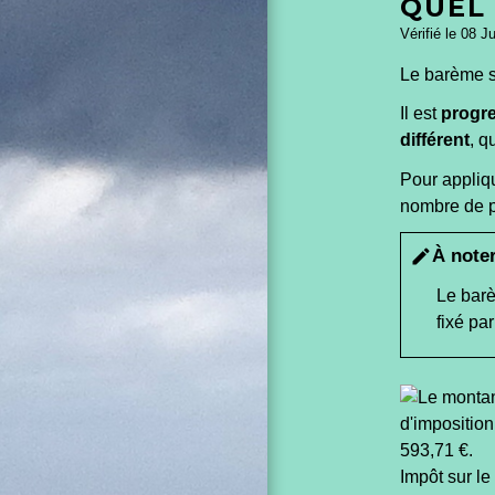
QUEL 
Vérifié le 08 J
Le barème s
Il est
progre
différent
, q
Pour appliqu
nombre de pa
À note
edit
Le barè
fixé pa
Impôt sur le