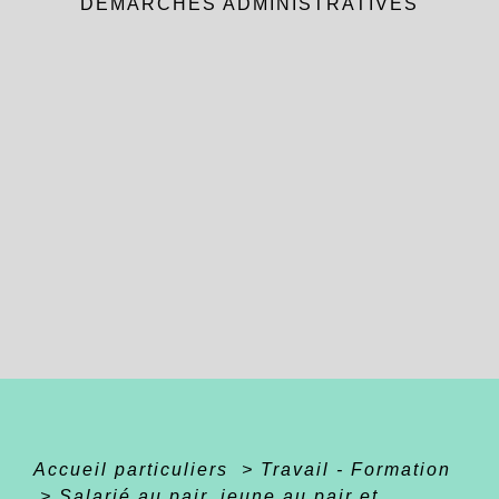
DÉMARCHES ADMINISTRATIVES
Accueil particuliers
>
Travail - Formation
>
Salarié au pair, jeune au pair et