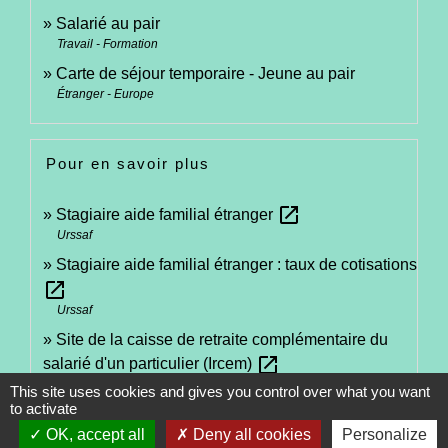
Salarié au pair
Travail - Formation
Carte de séjour temporaire - Jeune au pair
Étranger - Europe
Pour en savoir plus
open_in_new
Stagiaire aide familial étranger
Urssaf
Stagiaire aide familial étranger : taux de cotisations
open_in_new
Urssaf
Site de la caisse de retraite complémentaire du
open_in_new
salarié d'un particulier (Ircem)
Caisse de retraite complémentaire - Salariés des particuliers
This site uses cookies and gives you control over what you want
employeurs (Ircem)
to activate
open_in_new
Site des Urssaf
OK, accept all
Deny all cookies
Personalize