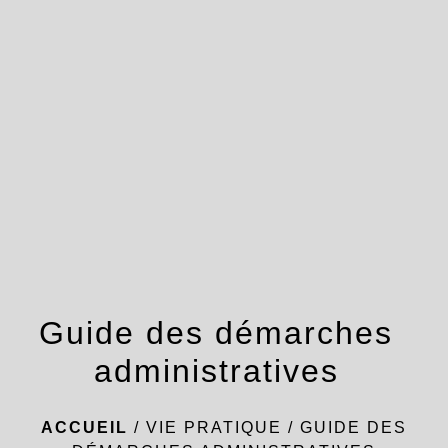
menu
Guide des démarches
administratives
ACCUEIL
/
VIE PRATIQUE
/
GUIDE DES