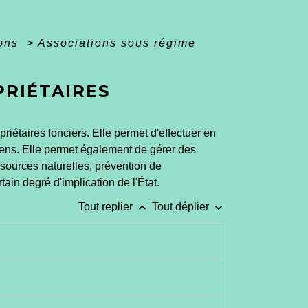
ions
>
Associations sous régime
PRIÉTAIRES
iétaires fonciers. Elle permet d'effectuer en
iens. Elle permet également de gérer des
sources naturelles, prévention de
tain degré d'implication de l'État.
keyboard_arrow_up
keyboard_arrow_down
Tout replier
Tout déplier