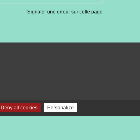
Signaler une erreur sur cette page
Deny all cookies
Personalize
bile Localiti
-
Plan du site
-
Gestion des cookies