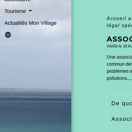
Tourisme
Accueil 
Actualités Mon Village
légal spé
language
ASSO
Vérifié le 18 A
Une associat
commun des 
problèmes e
pollutions,.
De quo
Associ