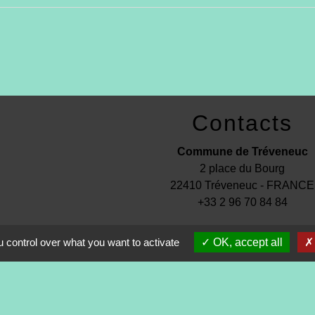
Contacts
Commune de Tréveneuc
2 place du Bourg
22410 Tréveneuc - FRANCE
+33 2 96 70 84 84
 control over what you want to activate
OK, accept all
s
-
Politique de confidentialité
-
Accessibilité
-
Application mo