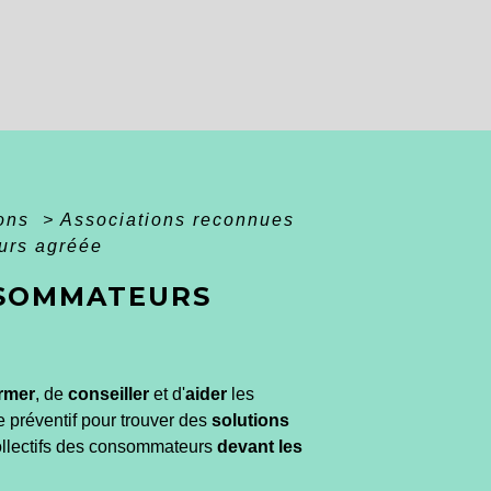
ions
>
Associations reconnues
urs agréée
NSOMMATEURS
rmer
, de
conseiller
et d'
aider
les
tre préventif pour trouver des
solutions
ollectifs des consommateurs
devant les