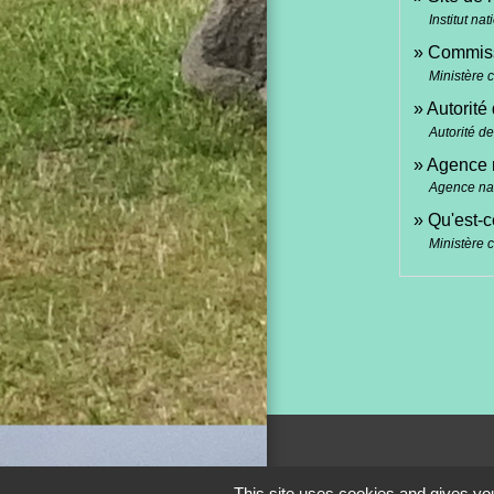
Institut n
Commissi
Ministère 
Autorité
Autorité d
Agence n
Agence nati
Qu'est-c
Ministère 
This site uses cookies and gives you