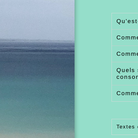
Qu'est
Commen
Commen
Quels 
conso
Commen
Textes 