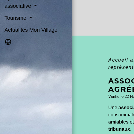
associative
Tourisme
Actualités Mon Village
language
Accueil 
représen
ASSO
AGRÉ
Vérifié le 22 N
Une
associ
consommateur
amiables
et
tribunaux
.