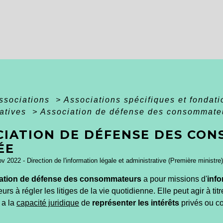
associations
>
Associations spécifiques et fondat
tatives
>
Association de défense des consommate
CIATION DE DÉFENSE DES CO
ÉE
ov 2022 - Direction de l'information légale et administrative (Première ministre)
ation de défense des consommateurs
a pour missions d'
info
s à régler les litiges de la vie quotidienne
. Elle peut agir à ti
 a la
capacité juridique
de
représenter les intérêts
privés ou c