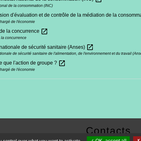
ational de la consommation (INC)
on d'évaluation et de contrôle de la médiation de la consomm
chargé de l'économie
open_in_new
 de la concurrence
e la concurrence
open_in_new
ationale de sécurité sanitaire (Anses)
onale de sécurité sanitaire de l'alimentation, de l'environnement et du travail (Ans
open_in_new
e que l'action de groupe ?
chargé de l'économie
Contacts
 control over what you want to activate
OK, accept all