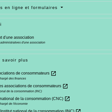
s en ligne et formulaires
i
 d'une association
 administratives d'une association
 savoir plus
open_in_new
ociations de consommateurs
chargé des finances
open_in_new
es associations de consommateurs
ational de la consommation (INC)
open_in_new
 national de la consommation (CNC)
chargé de l'économie
open_in_new
l'Institut national de la consommation (INC)