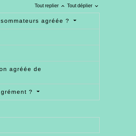
keyboard_arrow_up
keyboard_arrow_down
Tout replier
Tout déplier
onsommateurs agréée ?
ion agréée de
agrément ?