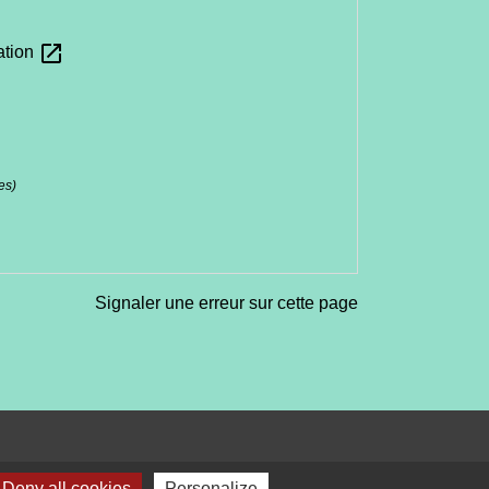
open_in_new
ation
es)
Signaler une erreur sur cette page
Deny all cookies
Personalize