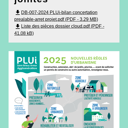
file_download
DB-007-2024 PLUi-bilan concertation
prealable-arret projet.pdf (PDF - 3.29 MB)
file_download
Liste des pièces dossier cloud.pdf (PDF -
41.08 kB)