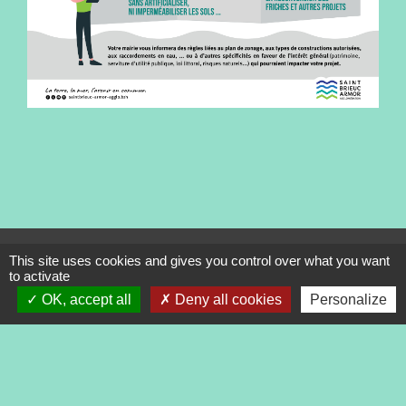
Contacts
This site uses cookies and gives you control over what you want
to activate
Commune de Tréveneuc
OK, accept all
Deny all cookies
Personalize
2 place du Bourg
22410 Tréveneuc - FRANCE
+33 2 96 70 84 84