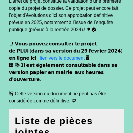
L'arrêt de projet constitue la validation d'une première
copie du projet de dossier. Ce projet peut encore fait
l'objet d'évolutions d'ici son approbation définitive
prévue en 2025, notamment à l'issue de l'enquête
publique (prévue à la rentrée 2024).! 🌳🏠
📑 𝗩𝗼𝘂𝘀 𝗽𝗼𝘂𝘃𝗲𝘇 𝗰𝗼𝗻𝘀𝘂𝗹𝘁𝗲𝗿 𝗹𝗲 𝗽𝗿𝗼𝗷𝗲𝘁
𝗱𝗲 𝗣𝗟𝗨𝗶 (𝗱𝗮𝗻𝘀 𝘀𝗮 𝘃𝗲𝗿𝘀𝗶𝗼𝗻 𝗱𝘂 𝟮𝟵 𝗳𝗲́𝘃𝗿𝗶𝗲𝗿 𝟮𝟬𝟮𝟰)
𝗲𝗻 𝗹𝗶𝗴𝗻𝗲 𝗶𝗰𝗶 :
lien vers le document
🖥️
🏢 📚 𝗜𝗹 𝗲𝘀𝘁 𝗲́𝗴𝗮𝗹𝗲𝗺𝗲𝗻𝘁 𝗰𝗼𝗻𝘀𝘂𝗹𝘁𝗮𝗯𝗹𝗲 𝗱𝗮𝗻𝘀 𝘀𝗮
𝘃𝗲𝗿𝘀𝗶𝗼𝗻 𝗽𝗮𝗽𝗶𝗲𝗿 𝗲𝗻 𝗺𝗮𝗶𝗿𝗶𝗲, 𝗮𝘂𝘅 𝗵𝗲𝘂𝗿𝗲𝘀
𝗱’𝗼𝘂𝘃𝗲𝗿𝘁𝘂𝗿𝗲.
🚧 Cette version du document ne peut pas être
considérée comme définitive. 💬
Liste de pièces
jointes