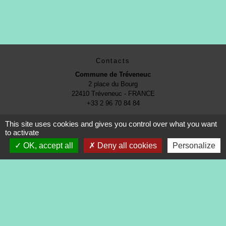
Contacts
Commune de Tréveneuc
2 place du Bourg
22410 Tréveneuc - FRANCE
+33 2 96 70 84 84
This site uses cookies and gives you control over what you want
to activate
OK, accept all
Deny all cookies
Personalize
Mentions légales
-
Politique de confidentialité
-
Accessibilité
-
Application mobile Localiti
-
Plan du site
-
Gestion des cookies