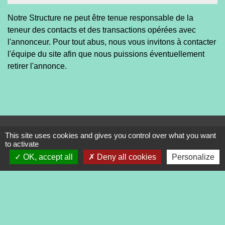
Notre Structure ne peut être tenue responsable de la
teneur des contacts et des transactions opérées avec
l'annonceur. Pour tout abus, nous vous invitons à contacter
l'équipe du site afin que nous puissions éventuellement
retirer l'annonce.
Contacts
This site uses cookies and gives you control over what you want
to activate
Commune de Tréveneuc
2 place du Bourg
OK, accept all
Deny all cookies
Personalize
22410 Tréveneuc - FRANCE
+33 2 96 70 84 84