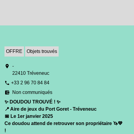
OFFRE
Objets trouvés
location_on
-
22410 Tréveneuc
+33 2 96 70 84 84
phone
account_balance_wallet
Non communiqués
✨ DOUDOU TROUVÉ ! ✨
📍 Aire de jeux du Port Goret - Tréveneuc
📅 Le 1er janvier 2025
Ce doudou attend de retrouver son propriétaire 🦄💚
!