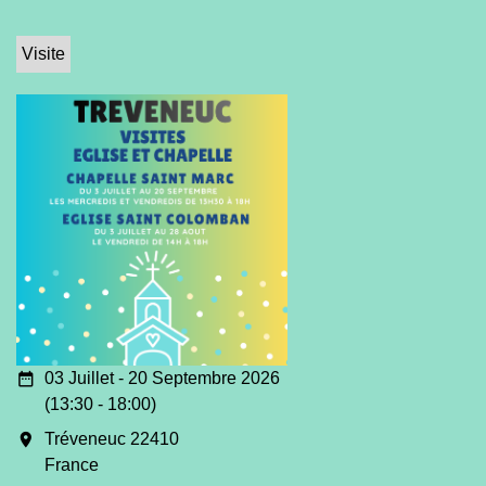
Visite
date_range
03 Juillet - 20 Septembre 2026
(13:30 - 18:00)
room
Tréveneuc 22410
France