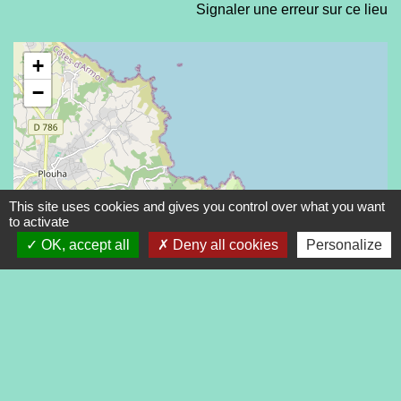
Signaler une erreur sur ce lieu
+
−
location_on
This site uses cookies and gives you control over what you want
to activate
OK, accept all
Deny all cookies
Personalize
© OpenStreetMap
Leaflet