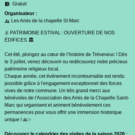
account_balance_wallet
Gratuit
Organisateur :
Les Amis de la chapelle St Marc
supervisor_account
⚓️ PATRIMOINE ESTIVAL : OUVERTURE DE NOS
ÉDIFICES 🏛️
Cet été, plongez au cœur de l’histoire de Tréveneuc ! Dès
le 3 juillet, venez découvrir ou redécouvrez notre précieux
patrimoine religieux local.
Chaque année, cet événement incontournable est rendu
possible grâce à l'engagement exceptionnel des forces
vives de notre commune. Un très grand merci aux
bénévoles de l'Association des Amis de la Chapelle Saint-
Marc qui organisent et animent bénévolement ces
permanences pour vous offrir une immersion historique
unique ! 🙏✨
Découvrez le calendrier des visites de la saison 2026 :